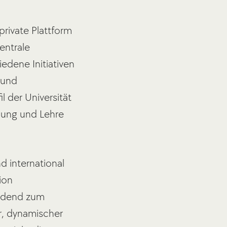
private Plattform
entrale
edene Initiativen
 und
l der Universität
hung und Lehre
d international
ion
eidend zum
r, dynamischer