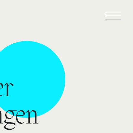
er
ngen